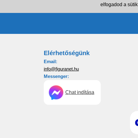
elfogadod a sütik
Elérhetőségünk
Email:
info@figuranet.hu
Messenger:
Chat indítása