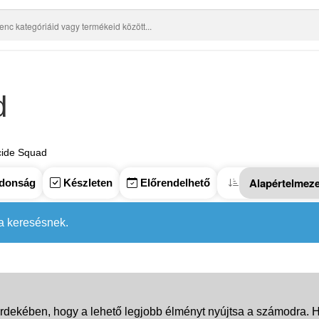
d
cide Squad
donság
Készleten
Előrendelhető
 a keresésnek.
rdekében, hogy a lehető legjobb élményt nyújtsa a számodra. Ha