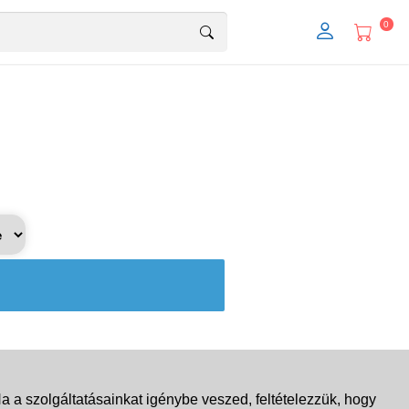
0
 a szolgáltatásainkat igénybe veszed, feltételezzük, hogy