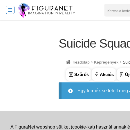
Suicide Squa
Kezdőlap
Képregények
Sui
Szűrők
Akciós
Új
Egy termék se felelt meg
A FiguraNet webshop sütiket (cookie-kat) használ annak é