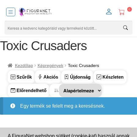
0
Toxic Crusaders
Kezdőlap
Képregények
Toxic Crusaders
Szűrők
Akciós
Újdonság
Készleten
Előrendelhető
Egy termék se felelt meg a keresésnek.
A FiguraNet webshop sütiket (cookie-kat) használ annak