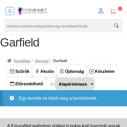
0
Garfield
Kezdőlap
Sorozat
Garfield
Szűrők
Akciós
Újdonság
Készleten
Előrendelhető
Egy termék se felelt meg a keresésnek.
A FiguraNet webshop sütiket (cookie-kat) használ annak