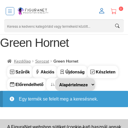
0
Green Hornet
Kezdőlap
Sorozat
Green Hornet
Szűrők
Akciós
Újdonság
Készleten
Előrendelhető
Egy termék se felelt meg a keresésnek.
A FiguraNet webshop sütiket (cookie-kat) használ annak