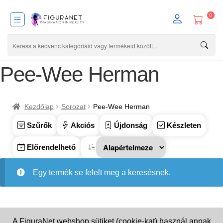
0
Pee-Wee Herman
Kezdőlap
Sorozat
Pee-Wee Herman
Szűrők
Akciós
Újdonság
Készleten
Előrendelhető
Egy termék se felelt meg a keresésnek.
A FiguraNet webshop sütiket (cookie-kat) használ annak