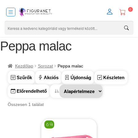
0
Peppa malac
Kezdőlap
Sorozat
Peppa malac
Szűrők
Akciós
Újdonság
Készleten
Előrendelhető
Összesen 1 találat
Új