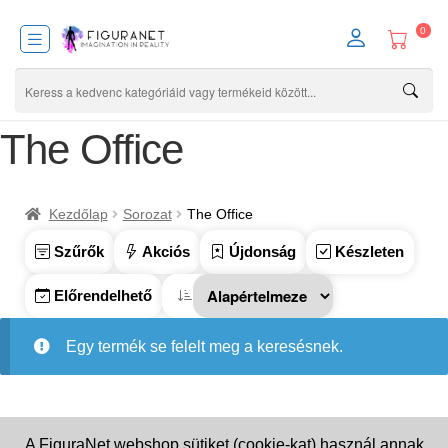
0
The Office
Kezdőlap
Sorozat
The Office
Szűrők
Akciós
Újdonság
Készleten
Előrendelhető
Egy termék se felelt meg a keresésnek.
A FiguraNet webshop sütiket (cookie-kat) használ annak