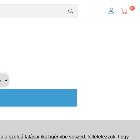
0
 a szolgáltatásainkat igénybe veszed, feltételezzük, hogy