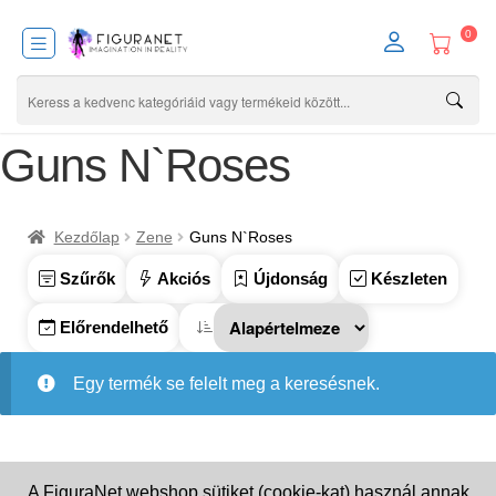
0
Guns N`Roses
Kezdőlap
Zene
Guns N`Roses
Szűrők
Akciós
Újdonság
Készleten
Előrendelhető
Egy termék se felelt meg a keresésnek.
A FiguraNet webshop sütiket (cookie-kat) használ annak