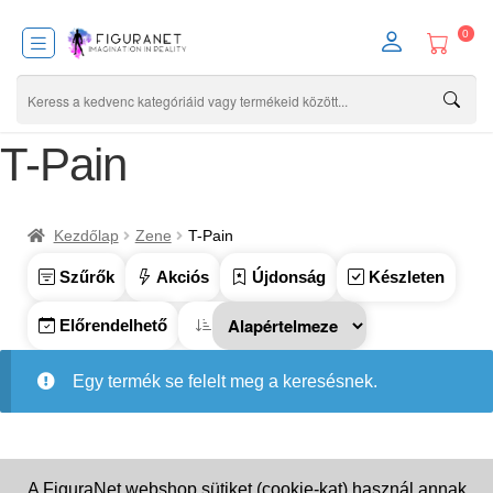
0
T-Pain
Kezdőlap
Zene
T-Pain
Szűrők
Akciós
Újdonság
Készleten
Előrendelhető
Egy termék se felelt meg a keresésnek.
A FiguraNet webshop sütiket (cookie-kat) használ annak