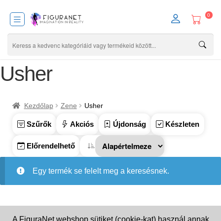
0
Usher
Kezdőlap
Zene
Usher
Szűrők
Akciós
Újdonság
Készleten
Előrendelhető
Egy termék se felelt meg a keresésnek.
A FiguraNet webshop sütiket (cookie-kat) használ annak