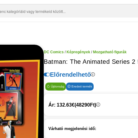
DC Comics
/
Képregények
/
Mozgatható figurák
Batman: The Animated Series 2 
Előrendelhető
Újdonság
Eredeti termék
Ár: 132.63€
(48290Ft)
Várható megjelenési idő: