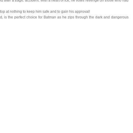
ated after a tragic accident. With a heart of ice, he vows revenge on those who had
 stop at nothing to keep him safe and to gain his approval!
d, is the perfect choice for Batman as he zips through the dark and dangerous