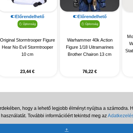
Előrendelhető
Előrendelhető
Újdonság
Újdonság
Mo
Original Stormtrooper Figure
Warhammer 40k Action
W
Hear No Evil Stormtrooper
Figure 1/18 Uitramarines
Sta
10 cm
Brother Chairon 13 cm
23,44
€
76,22
€
rdekében, hogy a lehető legjobb élményt nyújtsa a számodra. Ha
 használatát. További információért tekintsd meg az
Adatkezelés