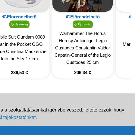
Előrendelhető
Előrendelhető
Újdonság
Újdonság
Warhammer The Horus
bile Suit Gundam 0080
Heresy Actionfigur Legio
ar in the Pocket GGG
Marvel
Custodes Constantin Valdor
tue Christina Mackenzie
Captain-General of the Legio
Into the Sky 17 cm
Custodes 25 cm
236,53
€
206,34
€
 a szolgáltatásainkat igénybe veszed, feltételezzük, hogy
i tájékoztatónkat
.