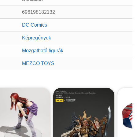
696198182132
DC Comics
Képregények
Mozgatható figurák
MEZCO TOYS