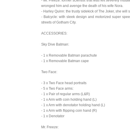
- Mr. Freeze: former scientist that was left severely mut
wronged him and avenge the death of his wife Nora.
- Harley Quinn: the trusty sidekick of The Joker, she will
- Batcycle: with sleek design and motorized super spee
streets of Gotham City.
ACCESSORIES:
Sky Dive Batman:
- 1 x Removable Batman parachute
- 1 x Removable Batman cape
Two Face:
- 3 x Two Face head portraits
- 5 x Two Face arms:
- 1 x Pair of regular arms (L&R)
- 1 x Arm with coin holding hand (L)
- 1 x Arm with denotator holding hand (L)
- 1 x Arm with flipping coin hand (R)
- 1 x Denotator
Mr. Freeze: