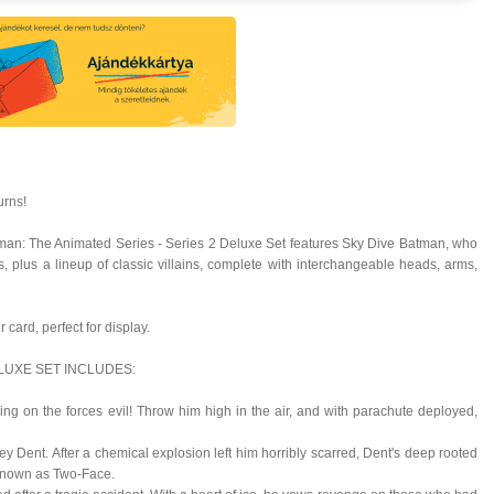
urns!
atman: The Animated Series - Series 2 Deluxe Set features Sky Dive Batman, who
ks, plus a lineup of classic villains, complete with interchangeable heads, arms,
r card, perfect for display.
ELUXE SET INCLUDES:
 on the forces evil! Throw him high in the air, and with parachute deployed,
ey Dent. After a chemical explosion left him horribly scarred, Dent's deep rooted
 known as Two-Face.