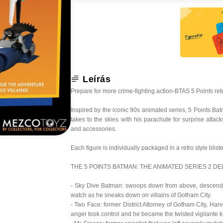
Leírás
Prepare for more crime-fighting action-BTAS 5 Points ret
Inspired by the iconic 90s animated series, 5 Points B
takes to the skies with his parachute for surprise attac
and accessories.
Each figure is individually packaged in a retro style bliste
THE 5 POINTS BATMAN: THE ANIMATED SERIES 2 D
- Sky Dive Batman: swoops down from above, descending
watch as he sneaks down on villains of Gotham City.
- Two Face: former District Attorney of Gotham City, Harv
anger took control and he became the twisted vigilante