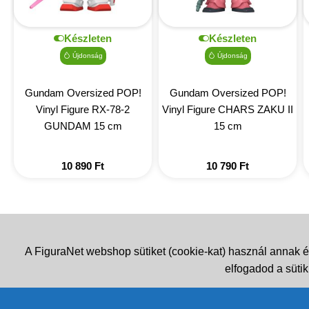
Készleten
Készleten
Újdonság
Újdonság
Gundam Oversized POP!
Gundam Oversized POP!
Vinyl Figure RX-78-2
Vinyl Figure CHARS ZAKU II
GUNDAM 15 cm
15 cm
10 890
Ft
10 790
Ft
A FiguraNet webshop sütiket (cookie-kat) használ annak é
elfogadod a sütik