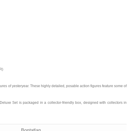
R)
gures of yesteryear. These highly detailed, posable action figures feature some of
luxe Set is packaged in a collector-friendly box, designed with collectors in
Bontatlan