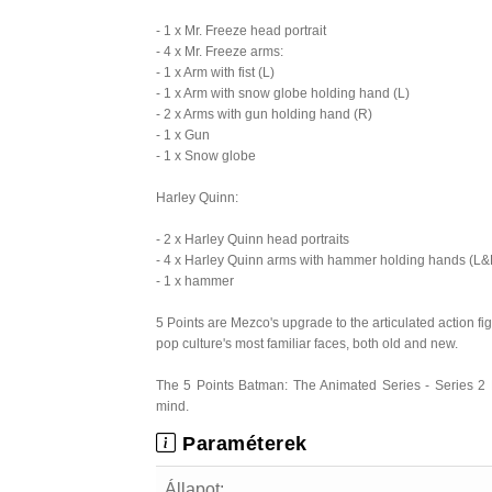
- 1 x Mr. Freeze head portrait
- 4 x Mr. Freeze arms:
- 1 x Arm with fist (L)
- 1 x Arm with snow globe holding hand (L)
- 2 x Arms with gun holding hand (R)
- 1 x Gun
- 1 x Snow globe
Harley Quinn:
- 2 x Harley Quinn head portraits
- 4 x Harley Quinn arms with hammer holding hands (L&
- 1 x hammer
5 Points are Mezco's upgrade to the articulated action fi
pop culture's most familiar faces, both old and new.
The 5 Points Batman: The Animated Series - Series 2 De
mind.
Paraméterek
Állapot: