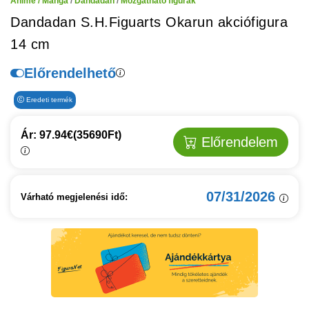
Anime / Manga
/
Dandadan
/
Mozgatható figurák
Dandadan S.H.Figuarts Okarun akciófigura
14 cm
Előrendelhető
Eredeti termék
Ár: 97.94€
(35690Ft)
Előrendelem
07/31/2026
Várható megjelenési idő: