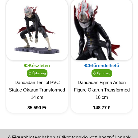
Készleten
Előrendelhető
Újdonság
Újdonság
Dandadan Tenitol PVC
Dandadan Figma Action
Statue Okarun Transformed
Figure Okarun Transformed
14 cm
16 cm
35 590
Ft
148,77
€
A FiguraNet webshop sütiket (cookie-kat) használ annak