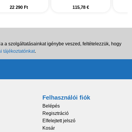
22 290
Ft
115,78
€
 a szolgáltatásainkat igénybe veszed, feltételezzük, hogy
i tájékoztatónkat
.
Felhasználói fiók
Belépés
Regisztráció
Elfelejtett jelszó
Kosár