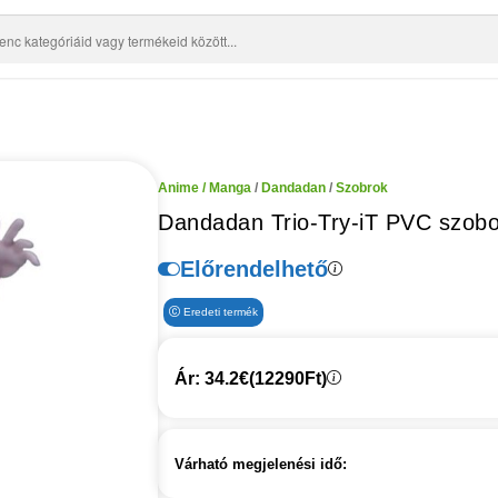
Anime / Manga
/
Dandadan
/
Szobrok
Dandadan Trio-Try-iT PVC szobor
Előrendelhető
Eredeti termék
Ár: 34.2€
(12290Ft)
Várható megjelenési idő: