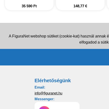
35 590
Ft
148,77
€
A FiguraNet webshop sütiket (cookie-kat) használ annak é
elfogadod a sütik
Elérhetőségünk
Email:
info@figuranet.hu
Messenger: