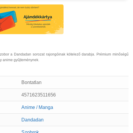
 szobor a Dandadan sorozat rajongóinak kötelező darabja. Prémium minőségű
ely anime gyűjteménynek.
Bontatlan
4571623511656
Anime / Manga
Dandadan
Szobrok