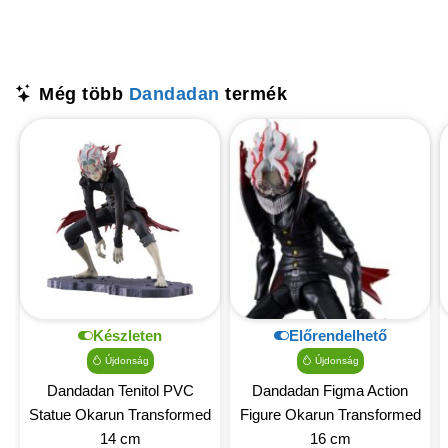
Még több
Dandadan
termék
Készleten
Előrendelhető
Újdonság
Újdonság
Dandadan Tenitol PVC
Dandadan Figma Action
Statue Okarun Transformed
Figure Okarun Transformed
14 cm
16 cm