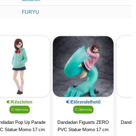
FURYU
Készleten
Előrendelhető
Újdonság
Újdonság
ndadan Pop Up Parade
Dandadan Figuarts ZERO
Dandad
C Statue Momo 17 cm
PVC Statue Momo 17 cm