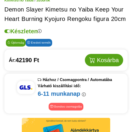
Kimetsu no Yaiba
/
Szobrok
Demon Slayer Kimetsu no Yaiba Keep Your
Heart Burning Kyojuro Rengoku figura 20cm
Készleten
Újdonság
Eredeti termék
42190 Ft
Kosárba
Ár:
Házhoz / Csomagpontra / Automatába
Várható kiszállítási idő:
6-11 munkanap
Gondos csomagolás