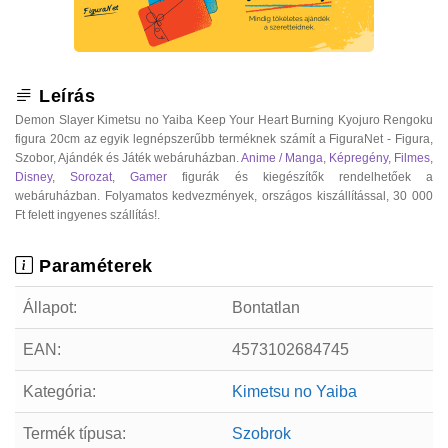
Leírás
Demon Slayer Kimetsu no Yaiba Keep Your Heart Burning Kyojuro Rengoku
figura 20cm az egyik legnépszerűbb terméknek számít a FiguraNet - Figura,
Szobor, Ajándék és Játék webáruházban.
Anime / Manga
,
Képregény
,
Filmes
,
Disney
,
Sorozat
,
Gamer
figurák és kiegészítők rendelhetőek a
webáruházban. Folyamatos kedvezmények, országos kiszállítással, 30 000
Ft felett ingyenes szállítás!.
Paraméterek
Állapot:
Bontatlan
EAN:
4573102684745
Kategória:
Kimetsu no Yaiba
Termék típusa:
Szobrok