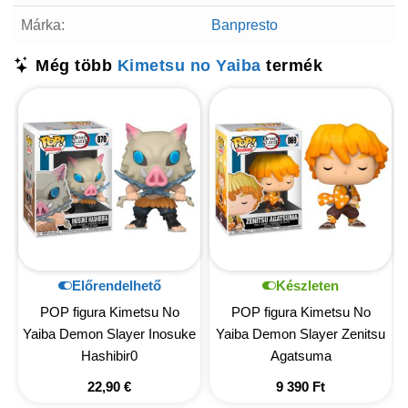
Márka:
Banpresto
Még több
Kimetsu no Yaiba
termék
Előrendelhető
Készleten
POP figura Kimetsu No
POP figura Kimetsu No
Yaiba Demon Slayer Inosuke
Yaiba Demon Slayer Zenitsu
Hashibir0
Agatsuma
22,90
€
9 390
Ft