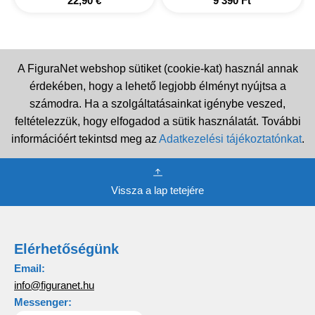
22,90
€
9 390
Ft
A FiguraNet webshop sütiket (cookie-kat) használ annak
érdekében, hogy a lehető legjobb élményt nyújtsa a
számodra. Ha a szolgáltatásainkat igénybe veszed,
feltételezzük, hogy elfogadod a sütik használatát. További
információért tekintsd meg az
Adatkezelési tájékoztatónkat
.
Vissza a lap tetejére
Elérhetőségünk
Email:
info@figuranet.hu
Messenger: