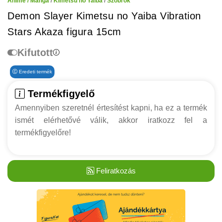
Anime / Manga
/
Kimetsu no Yaiba
/
Szobrok
Demon Slayer Kimetsu no Yaiba Vibration
Stars Akaza figura 15cm
Kifutott
Eredeti termék
Termékfigyelő
Amennyiben szeretnél értesítést kapni, ha ez a termék
ismét elérhetővé válik, akkor iratkozz fel a
termékfigyelőre!
Feliratkozás