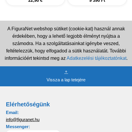
22,90
€
9 390
Ft
A FiguraNet webshop sütiket (cookie-kat) használ annak
érdekében, hogy a lehető legjobb élményt nyújtsa a
számodra. Ha a szolgáltatásainkat igénybe veszed,
feltételezzük, hogy elfogadod a sütik használatát. További
információért tekintsd meg az
Adatkezelési tájékoztatónkat
.
Vissza a lap tetejére
Elérhetőségünk
Email:
info@figuranet.hu
Messenger: