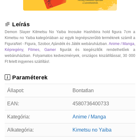
Leírás
Demon Slayer Kitmetsu No Yaiba Inosuke Hashibira hold figura 7cm a
Kimetsu no Yaiba kategóriában az egyik legnépszerűbb terméknek számít a
FiguraNet - Figura, Szobor, Ajándék és Játék webáruházban.
Anime / Manga
,
Képregény
,
Filmes
,
Gamer
figurák és kiegészítők rendelhetőek a
webáruházban. Folyamatos kedvezmények, országos kiszállítással, 30 000
Ft felett ingyenes szállítás!.
Paraméterek
Állapot:
Bontatlan
EAN:
4580736400733
Kategória:
Anime / Manga
Alkategória:
Kimetsu no Yaiba