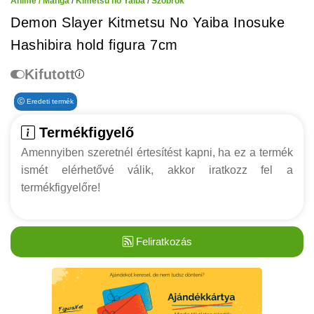
Anime / Manga
/
Kimetsu no Yaiba
/
Szobrok
Demon Slayer Kitmetsu No Yaiba Inosuke
Hashibira hold figura 7cm
Kifutott
Eredeti termék
Termékfigyelő
Amennyiben szeretnél értesítést kapni, ha ez a termék
ismét elérhetővé válik, akkor iratkozz fel a
termékfigyelőre!
Feliratkozás