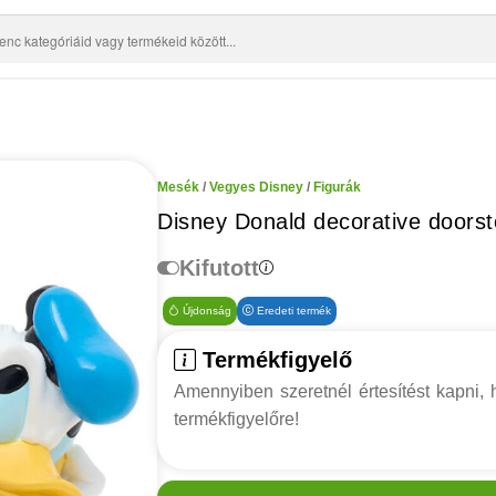
Mesék
/
Vegyes Disney
/
Figurák
Disney Donald decorative doors
Kifutott
Újdonság
Eredeti termék
Termékfigyelő
Amennyiben szeretnél értesítést kapni, h
termékfigyelőre!