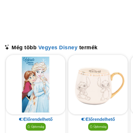
Még több
Vegyes Disney
termék
Előrendelhető
Előrendelhető
Újdonság
Újdonság