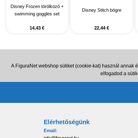
Disney Frozen törölköző +
Disney Stitch bögre
swimming goggles set
14,43
€
22,44
€
A FiguraNet webshop sütiket (cookie-kat) használ annak é
elfogadod a sütik
Elérhetőségünk
Email:
info@figuranet.hu