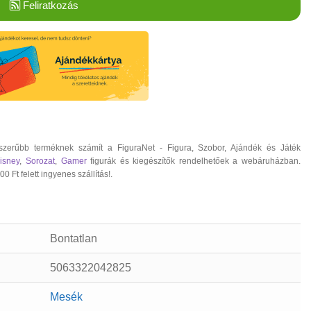
Feliratkozás
szerűbb terméknek számít a FiguraNet - Figura, Szobor, Ajándék és Játék
isney
,
Sorozat
,
Gamer
figurák és kiegészítők rendelhetőek a webáruházban.
 Ft felett ingyenes szállítás!.
Bontatlan
5063322042825
Mesék