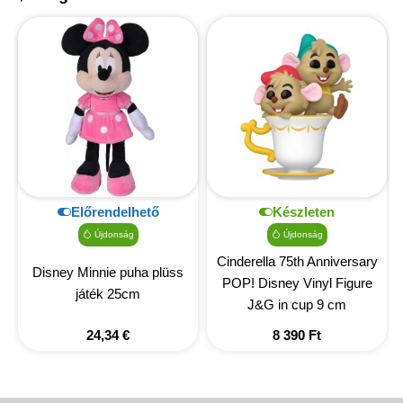
Előrendelhető
Készleten
Újdonság
Újdonság
Cinderella 75th Anniversary
Disney Minnie puha plüss
POP! Disney Vinyl Figure
játék 25cm
J&G in cup 9 cm
24,34
€
8 390
Ft