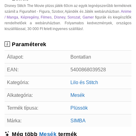
Disney Stitch The Movie plüss játék 60cm az egyik legnépszerűbb terméknek
számít a FiguraNet - Figura, Szobor, Ajándék és Játék webáruházban.
Anime
/ Manga
,
Képregény
,
Filmes
,
Disney
,
Sorozat
,
Gamer
figurák és kiegészítők
rendelhetőek a webáruházban. Folyamatos kedvezmények, országos
kiszállítással, 30 000 Ft felett ingyenes szállítás!.
Paraméterek
Állapot:
Bontatlan
EAN:
5400868039528
Kategória:
Lilo és Stitch
Alkategória:
Mesék
Termék típusa:
Plüssök
Márka:
SIMBA
Még több
Mesék
termék