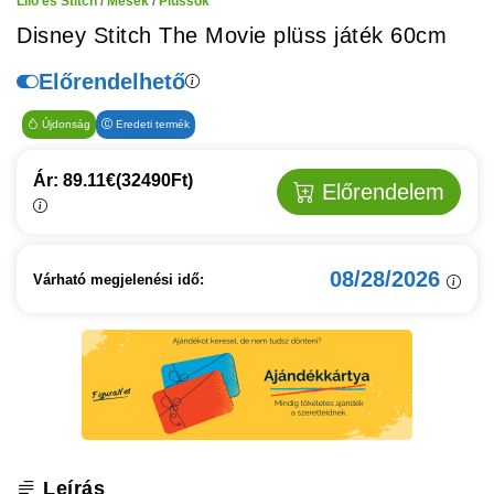
Lilo és Stitch
/
Mesék
/
Plüssök
Disney Stitch The Movie plüss játék 60cm
Előrendelhető
Újdonság
Eredeti termék
Ár: 89.11€
(32490Ft)
Előrendelem
08/28/2026
Várható megjelenési idő:
Leírás