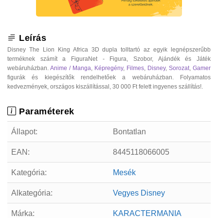
Leírás
Disney The Lion King Africa 3D dupla tolltartó az egyik legnépszerűbb
terméknek számít a FiguraNet - Figura, Szobor, Ajándék és Játék
webáruházban.
Anime / Manga
,
Képregény
,
Filmes
,
Disney
,
Sorozat
,
Gamer
figurák és kiegészítők rendelhetőek a webáruházban. Folyamatos
kedvezmények, országos kiszállítással, 30 000 Ft felett ingyenes szállítás!.
Paraméterek
Állapot:
Bontatlan
EAN:
8445118066005
Kategória:
Mesék
Alkategória:
Vegyes Disney
Márka:
KARACTERMANIA