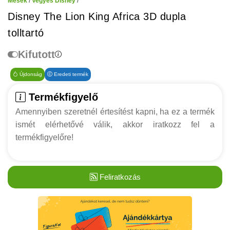
Mesék
/
Vegyes Disney
/
Disney The Lion King Africa 3D dupla
tolltartó
Kifutott
Újdonság
Eredeti termék
Termékfigyelő
Amennyiben szeretnél értesítést kapni, ha ez a termék
ismét elérhetővé válik, akkor iratkozz fel a
termékfigyelőre!
Feliratkozás