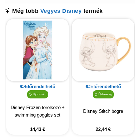
Még több
Vegyes Disney
termék
Előrendelhető
Előrendelhető
Újdonság
Újdonság
Disney Frozen törölköző +
Disney Stitch bögre
swimming goggles set
14,43
€
22,44
€