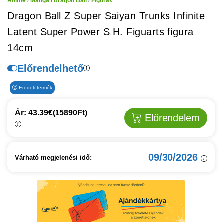
Anime / Manga
/
Dragon Ball
/
Figurák
Dragon Ball Z Super Saiyan Trunks Infinite
Latent Super Power S.H. Figuarts figura
14cm
Előrendelhető
Eredeti termék
Ár: 43.39€
(15890Ft)
Előrendelem
09/30/2026
Várható megjelenési idő: