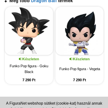
Még több
Dragon Ball
termék
Készleten
Készleten
Funko Pop figura - Goku
Funko Pop figura - Vegeta
Black
7 290
Ft
7 290
Ft
A FiguraNet webshop sütiket (cookie-kat) használ annak