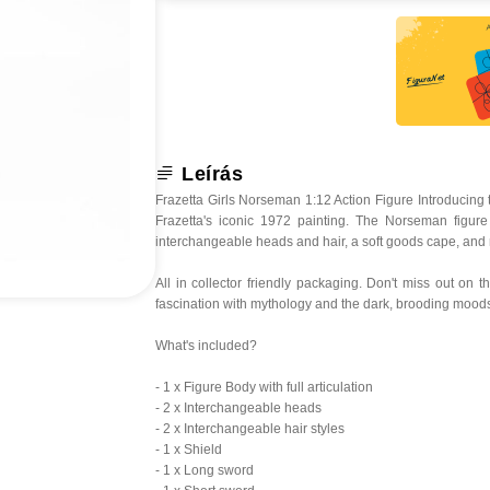
Leírás
Frazetta Girls Norseman 1:12 Action Figure Introducing
Frazetta's iconic 1972 painting. The Norseman figure
interchangeable heads and hair, a soft goods cape, and
All in collector friendly packaging. Don't miss out on 
fascination with mythology and the dark, brooding moods 
What's included?
- 1 x Figure Body with full articulation
- 2 x Interchangeable heads
- 2 x Interchangeable hair styles
- 1 x Shield
- 1 x Long sword