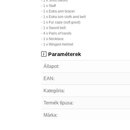
- 1 x Short sword
- 1 x Staff
- 1 x Extra arm bracer
- 1 x Extra loin cloth and belt
- 1 x Fur cape (soft good)
- 1 x Sword belt
- 4 x Pairs of hands
- 1 x Necklace
- 1 x Winged Helmet
Paraméterek
Állapot:
EAN:
Kategória:
Termék típusa:
Márka: