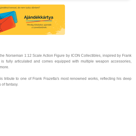
 the Norseman 1:12 Scale Action Figure by ICON Collectibles, inspired by Frank
 is fully articulated and comes equipped with multiple weapon accessories,
 more.
this tribute to one of Frank Frazetta's most renowned works, reflecting his deep
of fantasy.