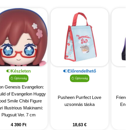
Készleten
Előrendelhető
Újdonság
Újdonság
n Genesis Evangelion:
ild of Evangelion Huggy
Pusheen Purrfect Love
Friere
od Smile Chibi Figure
uzsonnás táska
End 
i Illustrious Makinami:
Plugsuit Ver. 7 cm
4 390
Ft
18,63
€