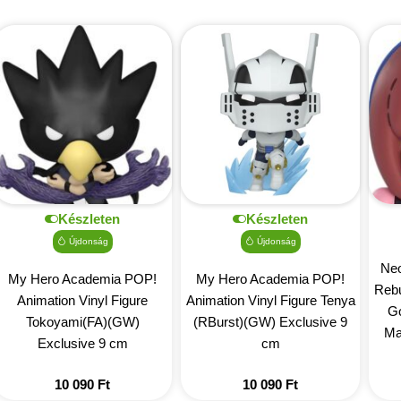
Készleten
Készleten
Újdonság
Újdonság
Neo
My Hero Academia POP!
My Hero Academia POP!
Rebu
Animation Vinyl Figure
Animation Vinyl Figure Tenya
Go
Tokoyami(FA)(GW)
(RBurst)(GW) Exclusive 9
Mar
Exclusive 9 cm
cm
10 090
Ft
10 090
Ft