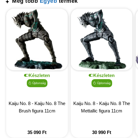
Még több
Egyéb
termék
Készleten
Készleten
Újdonság
Újdonság
Kaiju No. 8 - Kaiju No. 8 The
Kaiju No. 8 - Kaiju No. 8 The
Brush figura 11cm
Mettallic figura 11cm
35 090
Ft
30 990
Ft