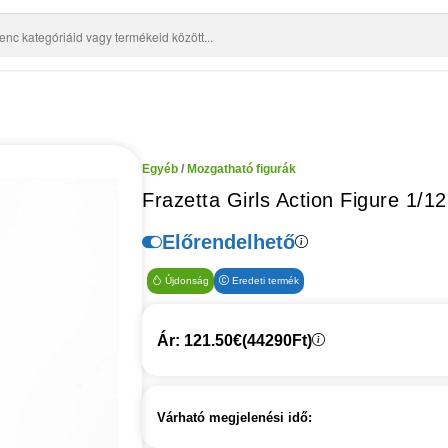
Egyéb
/
Mozgatható figurák
Frazetta Girls Action Figure 1/
Előrendelhető
Újdonság
Eredeti termék
Ár: 121.50€
(44290Ft)
Várható megjelenési idő: