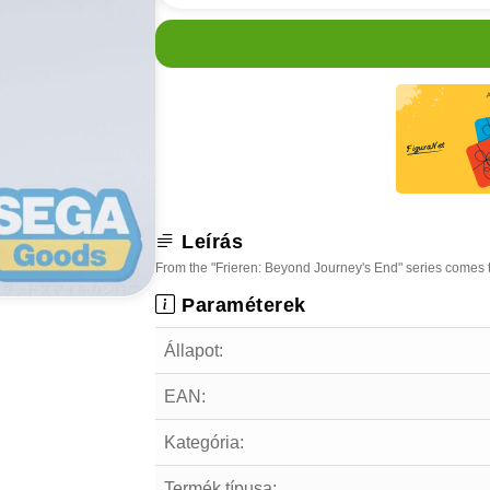
Leírás
From the "Frieren: Beyond Journey's End" series comes th
Paraméterek
Állapot:
EAN:
Kategória:
Termék típusa: