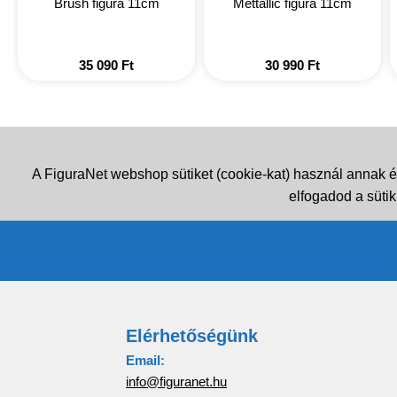
Brush figura 11cm
Mettallic figura 11cm
35 090
Ft
30 990
Ft
A FiguraNet webshop sütiket (cookie-kat) használ annak é
elfogadod a sütik
Elérhetőségünk
Email:
info@figuranet.hu