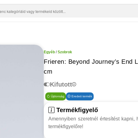
Egyéb
/
Szobrok
Frieren: Beyond Journey's End 
cm
Kifutott
Újdonság
Eredeti termék
Termékfigyelő
Amennyiben szeretnél értesítést kapni, h
termékfigyelőre!