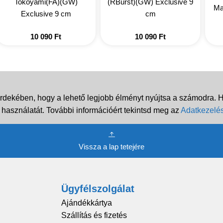
Tokoyami(FA)(GW)
(RBurst)(GW) Exclusive 9
Mar
Exclusive 9 cm
cm
10 090
Ft
10 090
Ft
rdekében, hogy a lehető legjobb élményt nyújtsa a számodra. Ha
 használatát. További információért tekintsd meg az
Adatkezelés
Vissza a lap tetejére
Ügyfélszolgálat
Ajándékkártya
Szállítás és fizetés