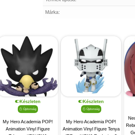
Márka:
Készleten
Készleten
Újdonság
Újdonság
Neo
My Hero Academia POP!
My Hero Academia POP!
Rebu
Animation Vinyl Figure
Animation Vinyl Figure Tenya
Go