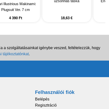
uzsonnás táska
End 
i Illustrious Makinami:
Plugsuit Ver. 7 cm
4 390
Ft
18,63
€
 a szolgáltatásainkat igénybe veszed, feltételezzük, hogy
i tájékoztatónkat
.
Felhasználói fiók
Belépés
Regisztráció