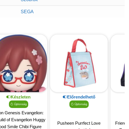
SEGA
Készleten
Előrendelhető
Újdonság
Újdonság
n Genesis Evangelion:
ild of Evangelion Huggy
Pusheen Purrfect Love
Friere
od Smile Chibi Figure