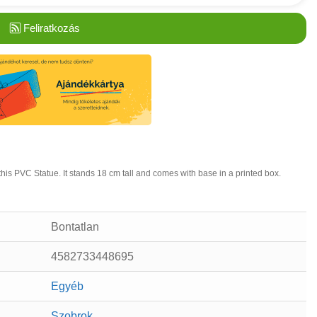
Feliratkozás
is PVC Statue. It stands 18 cm tall and comes with base in a printed box.
Bontatlan
4582733448695
Egyéb
Szobrok