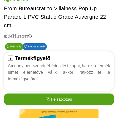
Egyéb
/
Szobrok
From Bureaucrat to Villainess Pop Up
Parade L PVC Statue Grace Auvergne 22
cm
Kifutott
Újdonság
Eredeti termék
Termékfigyelő
Amennyiben szeretnél értesítést kapni, ha ez a termék
ismét elérhetővé válik, akkor iratkozz fel a
termékfigyelőre!
Feliratkozás