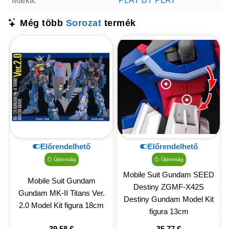
Márka:
PLAY BY PLAY
Még több
Sorozat
termék
Előrendelhető
Előrendelhető
Újdonság
Újdonság
Mobile Suit Gundam SEED
Mobile Suit Gundam
Destiny ZGMF-X42S
Gundam MK-II Titans Ver.
Destiny Gundam Model Kit
2.0 Model Kit figura 18cm
figura 13cm
39,58
€
35,77
€