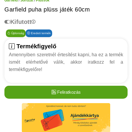
Garfield
/
Sorozat
/
Plüssök
Garfield puha plüss játék 60cm
Kifutott
Újdonság
Eredeti termék
Termékfigyelő
Amennyiben szeretnél értesítést kapni, ha ez a termék
ismét elérhetővé válik, akkor iratkozz fel a
termékfigyelőre!
Feliratkozás