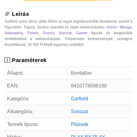
Leírás
Garfield puha plüss játék 60cm az egyik legnépszerűbb terméknek számít a
FiguraNet - Figura, Szobor, Ajándék és Játék webáruházban.
Anime / Manga
,
Képregény
,
Filmes
,
Disney
,
Sorozat
,
Gamer
figurák és kiegészítők
rendelhetőek a webáruházban. Folyamatos kedvezmények, országos
kiszállítással, 30 000 Ft felett ingyenes szállítás!.
Paraméterek
Állapot:
Bontatlan
EAN:
8410779096180
Kategória:
Garfield
Alkategória:
Sorozat
Termék típusa:
Plüssök