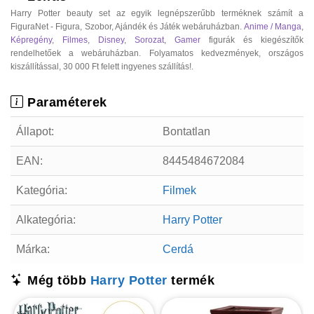
Harry Potter beauty set az egyik legnépszerűbb terméknek számít a
FiguraNet - Figura, Szobor, Ajándék és Játék webáruházban.
Anime / Manga
,
Képregény
,
Filmes
,
Disney
,
Sorozat
,
Gamer
figurák és kiegészítők
rendelhetőek a webáruházban. Folyamatos kedvezmények, országos
kiszállítással, 30 000 Ft felett ingyenes szállítás!.
Paraméterek
Állapot:
Bontatlan
EAN:
8445484672084
Kategória:
Filmek
Alkategória:
Harry Potter
Márka:
Cerdá
Még több
Harry Potter
termék