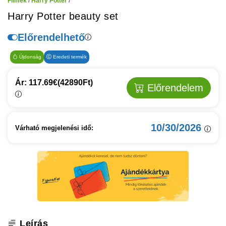
Filmek
/
Harry Potter
/
Harry Potter beauty set
Előrendelhető
Újdonság
Eredeti termék
Ár: 117.69€
(42890Ft)
Előrendelem
10/30/2026
Várható megjelenési idő:
Leírás