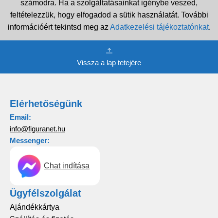
számodra. Ha a szolgáltatásainkat igénybe veszed,
feltételezzük, hogy elfogadod a sütik használatát. További
információért tekintsd meg az
Adatkezelési tájékoztatónkat
.
Vissza a lap tetejére
Elérhetőségünk
Email:
info@figuranet.hu
Messenger:
Chat indítása
Ügyfélszolgálat
Ajándékkártya