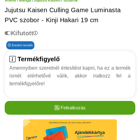
Anime / Manga
/
Jujutsu Kaisen
/
Szobrok
Jujutsu Kaisen Culling Game Luminasta
PVC szobor - Kinji Hakari 19 cm
Kifutott
Eredeti termék
Termékfigyelő
Amennyiben szeretnél értesítést kapni, ha ez a termék
ismét elérhetővé válik, akkor iratkozz fel a
termékfigyelőre!
Feliratkozás