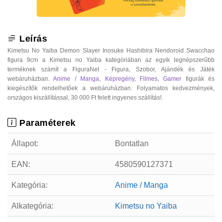
Leírás
Kimetsu No Yaiba Demon Slayer Inosuke Hashibira Nendoroid Swacchao
figura 9cm a Kimetsu no Yaiba kategóriában az egyik legnépszerűbb
terméknek számít a FiguraNet - Figura, Szobor, Ajándék és Játék
webáruházban.
Anime / Manga
,
Képregény
,
Filmes
,
Gamer
figurák és
kiegészítők rendelhetőek a webáruházban. Folyamatos kedvezmények,
országos kiszállítással, 30 000 Ft felett ingyenes szállítás!.
Paraméterek
Állapot:
Bontatlan
EAN:
4580590127371
Kategória:
Anime / Manga
Alkategória:
Kimetsu no Yaiba