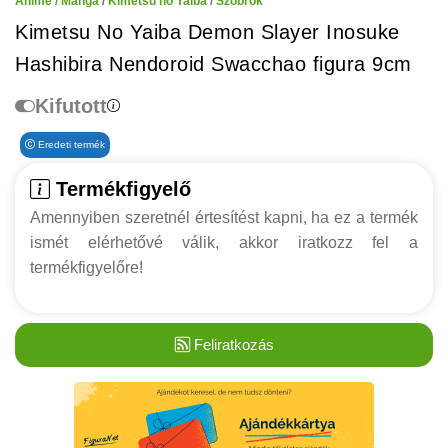
Anime / Manga
/
Kimetsu no Yaiba
/
Szobrok
Kimetsu No Yaiba Demon Slayer Inosuke
Hashibira Nendoroid Swacchao figura 9cm
Kifutott
Eredeti termék
Termékfigyelő
Amennyiben szeretnél értesítést kapni, ha ez a termék
ismét elérhetővé válik, akkor iratkozz fel a
termékfigyelőre!
Feliratkozás