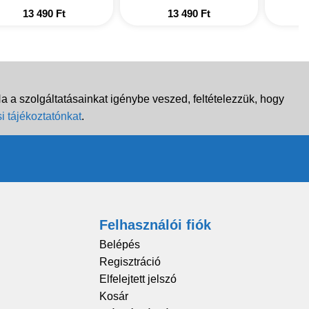
13 490
Ft
13 490
Ft
 a szolgáltatásainkat igénybe veszed, feltételezzük, hogy
i tájékoztatónkat
.
Felhasználói fiók
Belépés
Regisztráció
Elfelejtett jelszó
Kosár