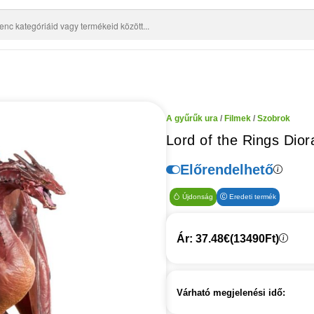
A gyűrűk ura
/
Filmek
/
Szobrok
Lord of the Rings Di
Előrendelhető
Újdonság
Eredeti termék
Ár: 37.48€
(13490Ft)
Várható megjelenési idő: