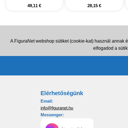
49,11
€
28,15
€
A FiguraNet webshop sütiket (cookie-kat) használ annak é
elfogadod a sütik
Elérhetőségünk
Email:
info@figuranet.hu
Messenger: