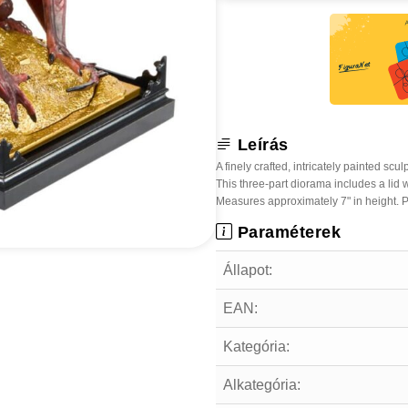
Leírás
A finely crafted, intricately painted sc
This three-part diorama includes a lid 
Measures approximately 7" in height. P
Paraméterek
Állapot:
EAN:
Kategória:
Alkategória: