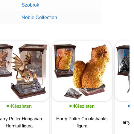
Szobrok
Noble Collection
Készleten
Készleten
arry Potter Hungarian
Harry Potter Crookshanks
Harry P
Horntail figura
figura