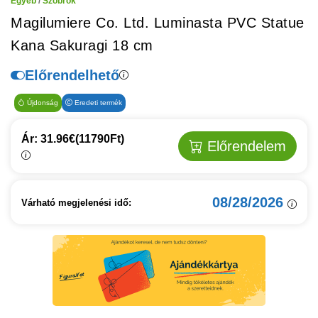
Egyéb
/
Szobrok
Magilumiere Co. Ltd. Luminasta PVC Statue
Kana Sakuragi 18 cm
Előrendelhető
Újdonság
Eredeti termék
Ár: 31.96€
(11790Ft)
Előrendelem
08/28/2026
Várható megjelenési idő: