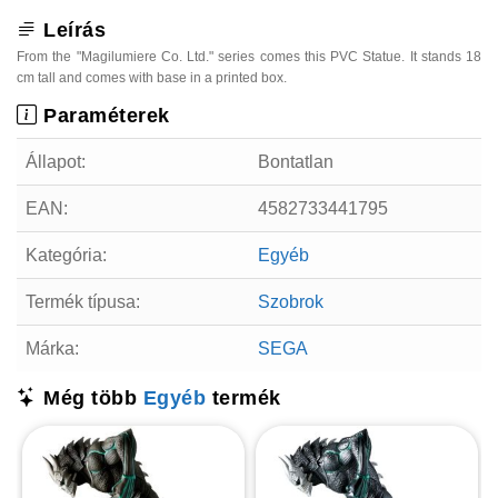
Leírás
From the "Magilumiere Co. Ltd." series comes this PVC Statue. It stands 18
cm tall and comes with base in a printed box.
Paraméterek
Állapot:
Bontatlan
EAN:
4582733441795
Kategória:
Egyéb
Termék típusa:
Szobrok
Márka:
SEGA
Még több
Egyéb
termék