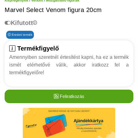
Képregények
/
Venom
/
Mozgatható figurák
Marvel Select Venom figura 20cm
Kifutott
Eredeti termék
Termékfigyelő
Amennyiben szeretnél értesítést kapni, ha ez a termék
ismét elérhetővé válik, akkor iratkozz fel a
termékfigyelőre!
Feliratkozás