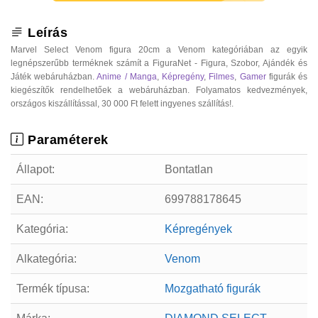
Leírás
Marvel Select Venom figura 20cm a Venom kategóriában az egyik
legnépszerűbb terméknek számít a FiguraNet - Figura, Szobor, Ajándék és
Játék webáruházban.
Anime / Manga
,
Képregény
,
Filmes
,
Gamer
figurák és
kiegészítők rendelhetőek a webáruházban. Folyamatos kedvezmények,
országos kiszállítással, 30 000 Ft felett ingyenes szállítás!.
Paraméterek
Állapot:
Bontatlan
EAN:
699788178645
Kategória:
Képregények
Alkategória:
Venom
Termék típusa:
Mozgatható figurák