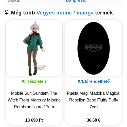
Márka:
Banpresto
Még több
Vegyes anime / manga
termék
Készleten
Előrendelhető
Mobile Suit Gundam The
Puella Magi Madoka Magica:
Witch From Mercury Miorine
Rebelion Bebe Fluffy Puffy
Rembran figura 17cm
7cm
13 690
Ft
36,68
€