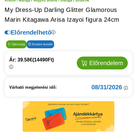
Anime / Manga
/
Vegyes anime / manga
/
Szobrok
My Dress-Up Darling Glitter Glamorous
Marin Kitagawa Arisa Izayoi figura 24cm
Előrendelhető
Újdonság
Eredeti termék
Ár: 39.58€
(14490Ft)
Előrendelem
08/31/2026
Várható megjelenési idő: