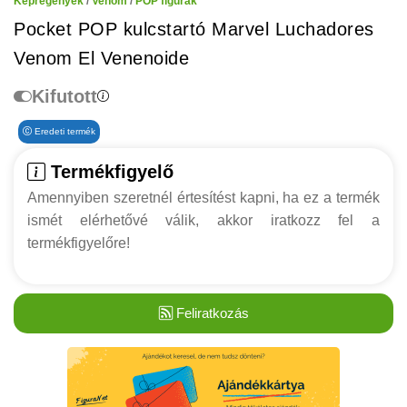
Képregények
/
Venom
/
POP figurák
Pocket POP kulcstartó Marvel Luchadores
Venom El Venenoide
Kifutott
Eredeti termék
Termékfigyelő
Amennyiben szeretnél értesítést kapni, ha ez a termék
ismét elérhetővé válik, akkor iratkozz fel a
termékfigyelőre!
Feliratkozás