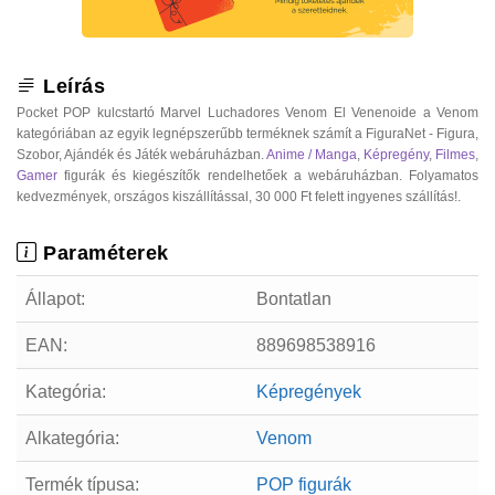
Leírás
Pocket POP kulcstartó Marvel Luchadores Venom El Venenoide a Venom
kategóriában az egyik legnépszerűbb terméknek számít a FiguraNet - Figura,
Szobor, Ajándék és Játék webáruházban.
Anime / Manga
,
Képregény
,
Filmes
,
Gamer
figurák és kiegészítők rendelhetőek a webáruházban. Folyamatos
kedvezmények, országos kiszállítással, 30 000 Ft felett ingyenes szállítás!.
Paraméterek
Állapot:
Bontatlan
EAN:
889698538916
Kategória:
Képregények
Alkategória:
Venom
Termék típusa:
POP figurák