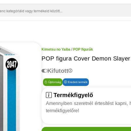
Kimetsu no Yaiba
/
POP figurák
POP figura Cover Demon Slayer
Kifutott
Újdonság
Eredeti termék
Termékfigyelő
Amennyiben szeretnél értesítést kapni, h
termékfigyelőre!