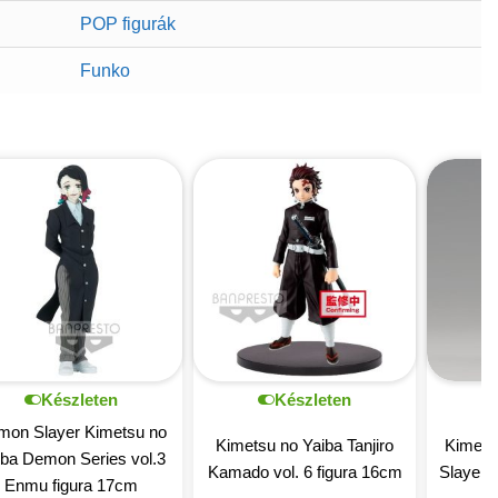
POP figurák
Funko
Készleten
Készleten
mon Slayer Kimetsu no
Kimetsu no Yaiba Tanjiro
Kimets
iba Demon Series vol.3
Kamado vol. 6 figura 16cm
Slayer 
Enmu figura 17cm