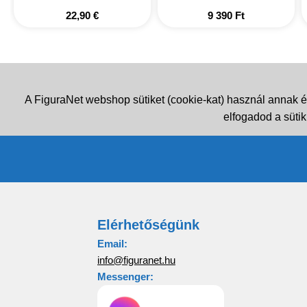
22,90
€
9 390
Ft
A FiguraNet webshop sütiket (cookie-kat) használ annak é
elfogadod a sütik
Elérhetőségünk
Email:
info@figuranet.hu
Messenger: