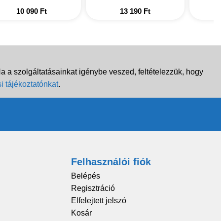
10 090
Ft
13 190
Ft
 a szolgáltatásainkat igénybe veszed, feltételezzük, hogy
i tájékoztatónkat
.
Felhasználói fiók
Belépés
Regisztráció
Elfelejtett jelszó
Kosár