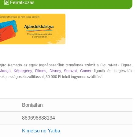
Feliratkozás
jiro Kamado az egyik legnépszerűbb terméknek számít a FiguraNet - Figura,
Manga
,
Képregény
,
Filmes
,
Disney
,
Sorozat
,
Gamer
figurák és kiegészítők
rszágos kiszállítással, 30 000 Ft felett ingyenes szállítás!.
Bontatlan
889698888134
Kimetsu no Yaiba