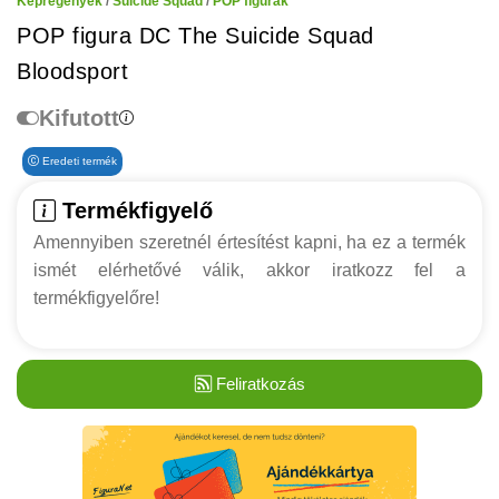
Képregények
/
Suicide Squad
/
POP figurák
POP figura DC The Suicide Squad
Bloodsport
Kifutott
Eredeti termék
Termékfigyelő
Amennyiben szeretnél értesítést kapni, ha ez a termék
ismét elérhetővé válik, akkor iratkozz fel a
termékfigyelőre!
Feliratkozás