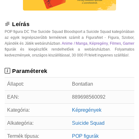
Leírás
POP figura DC The Suicide Squad Bloodsport a Suicide Squad kategóriában
az egyik legnépszerűbb terméknek számít a FiguraNet - Figura, Szobor,
Ajándék és Játék webáruházban.
Anime / Manga
,
Képregény
,
Filmes
,
Gamer
figurák és kiegészítők rendelhetőek a webáruházban. Folyamatos
kedvezmények, országos kiszállítással, 30 000 Ft felett ingyenes szállítás!.
Paraméterek
Állapot:
Bontatlan
EAN:
889698560092
Kategória:
Képregények
Alkategória:
Suicide Squad
Termék típusa:
POP figurák