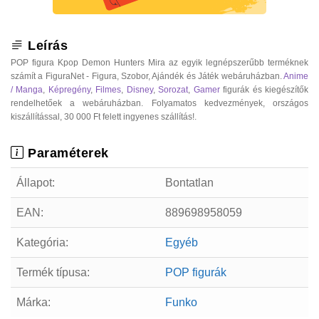
Leírás
POP figura Kpop Demon Hunters Mira az egyik legnépszerűbb terméknek
számít a FiguraNet - Figura, Szobor, Ajándék és Játék webáruházban.
Anime
/ Manga
,
Képregény
,
Filmes
,
Disney
,
Sorozat
,
Gamer
figurák és kiegészítők
rendelhetőek a webáruházban. Folyamatos kedvezmények, országos
kiszállítással, 30 000 Ft felett ingyenes szállítás!.
Paraméterek
Állapot:
Bontatlan
EAN:
889698958059
Kategória:
Egyéb
Termék típusa:
POP figurák
Márka:
Funko