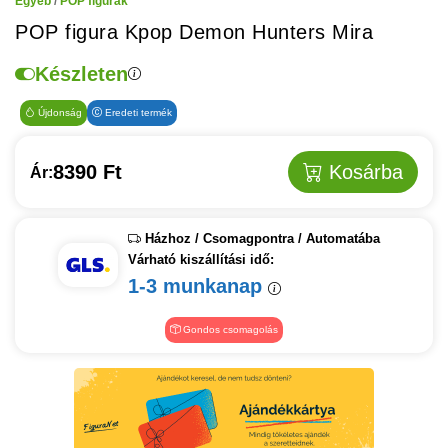
Egyéb
/
POP figurák
POP figura Kpop Demon Hunters Mira
Készleten
Újdonság
Eredeti termék
8390 Ft
Kosárba
Ár:
Házhoz / Csomagpontra / Automatába
Várható kiszállítási idő:
1-3 munkanap
Gondos csomagolás