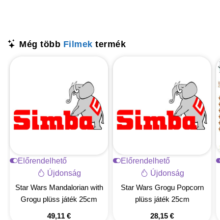
Még több
Filmek
termék
Előrendelhető
Előrendelhető
Újdonság
Újdonság
Star Wars Mandalorian with
Star Wars Grogu Popcorn
Grogu plüss játék 25cm
plüss játék 25cm
49,11
€
28,15
€