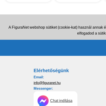
A FiguraNet webshop sütiket (cookie-kat) használ annak é
elfogadod a sütik
Elérhetőségünk
Email:
info@figuranet.hu
Messenger:
Chat indítása