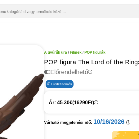
A gyűrűk ura
/
Filmek
/
POP figurák
POP figura The Lord of the Ring
Előrendelhető
Eredeti termék
Ár: 45.30€
(16290Ft)
10/16/2026
Várható megjelenési idő: