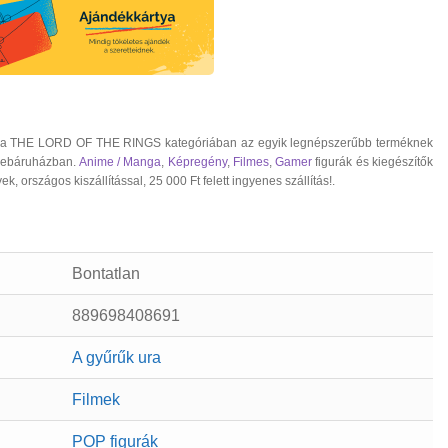
alf a THE LORD OF THE RINGS kategóriában az egyik legnépszerűbb terméknek
 webáruházban.
Anime / Manga
,
Képregény
,
Filmes
,
Gamer
figurák és kiegészítők
rszágos kiszállítással, 25 000 Ft felett ingyenes szállítás!.
Bontatlan
889698408691
A gyűrűk ura
Filmek
POP figurák