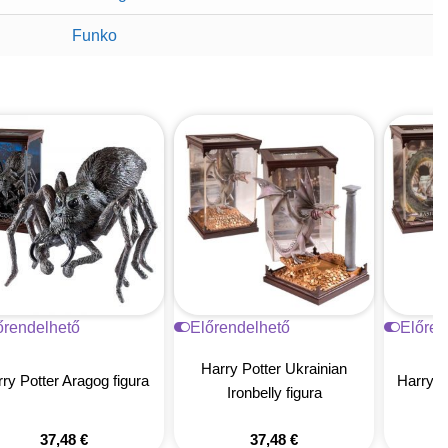
Funko
őrendelhető
Előrendelhető
Előren
Harry Potter Ukrainian
ry Potter Aragog figura
Harry Po
Ironbelly figura
37,48
€
37,48
€