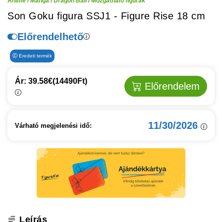
Anime / Manga
/
Dragon Ball
/
Mozgatható figurák
Son Goku figura SSJ1 - Figure Rise 18 cm
Előrendelhető
Eredeti termék
Ár: 39.58€
(14490Ft)
Előrendelem
11/30/2026
Várható megjelenési idő:
Leírás