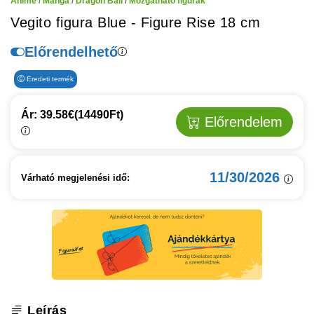
Anime / Manga
/
Dragon Ball
/
Mozgatható figurák
Vegito figura Blue - Figure Rise 18 cm
Előrendelhető
Eredeti termék
Ár: 39.58€
(14490Ft)
Előrendelem
11/30/2026
Várható megjelenési idő:
Leírás