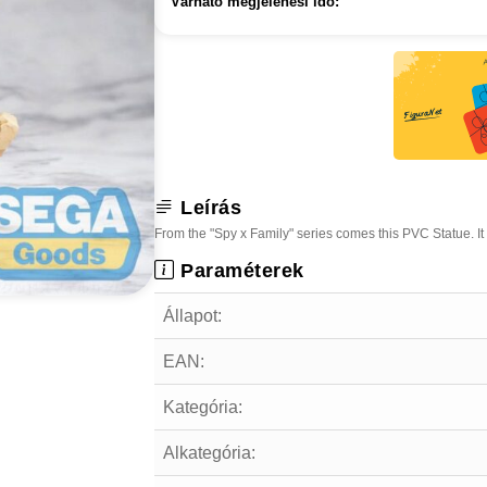
Várható megjelenési idő:
Leírás
From the "Spy x Family" series comes this PVC Statue. It
Paraméterek
Állapot:
EAN:
Kategória:
Alkategória: