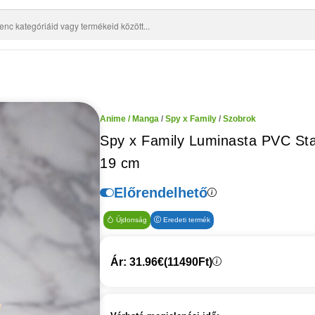
Anime / Manga
/
Spy x Family
/
Szobrok
Spy x Family Luminasta PVC Sta
19 cm
Előrendelhető
Újdonság
Eredeti termék
Ár: 31.96€
(11490Ft)