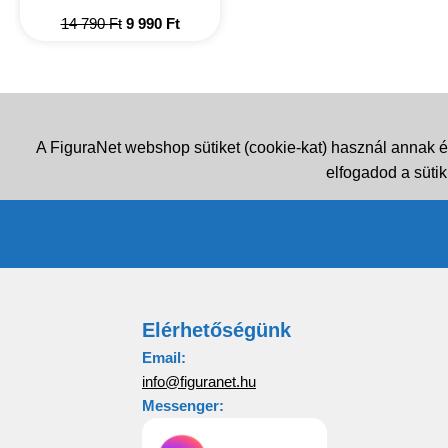
Original
Current
14 790
Ft
9 990
Ft
price
price
was:
is:
14
9
790 Ft.
990 Ft.
A FiguraNet webshop sütiket (cookie-kat) használ annak é
elfogadod a sütik
Elérhetőségünk
Email:
info@figuranet.hu
Messenger: