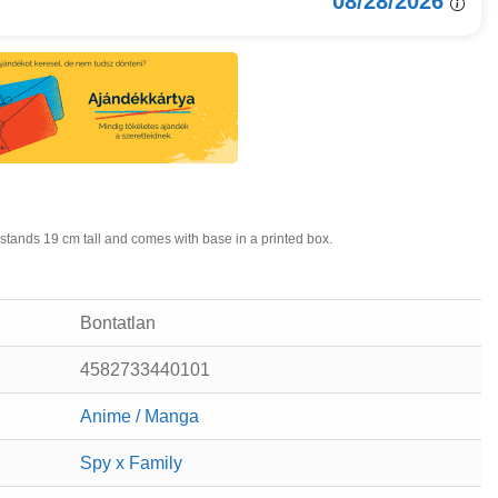
08/28/2026
 stands 19 cm tall and comes with base in a printed box.
Bontatlan
4582733440101
Anime / Manga
Spy x Family