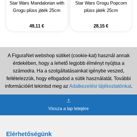
Star Wars Mandalorian with
Star Wars Grogu Popcorn
Grogu plüss játék 25cm
plüss játék 25cm
49,11
€
28,15
€
A FiguraNet webshop sütiket (cookie-kat) használ annak
érdekében, hogy a lehető legjobb élményt nyújtsa a
számodra. Ha a szolgáltatásainkat igénybe veszed,
feltételezzük, hogy elfogadod a sütik használatát. További
információért tekintsd meg az
Adatkezelési tájékoztatónkat
.
Vissza a lap tetejére
Elérhetőségünk