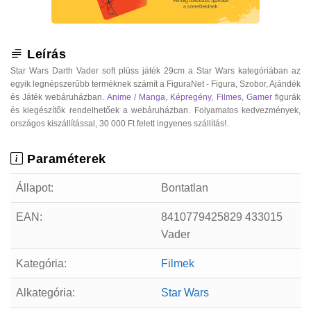
Leírás
Star Wars Darth Vader soft plüss játék 29cm a Star Wars kategóriában az
egyik legnépszerűbb terméknek számít a FiguraNet - Figura, Szobor, Ajándék
és Játék webáruházban.
Anime / Manga
,
Képregény
,
Filmes
,
Gamer
figurák
és kiegészítők rendelhetőek a webáruházban. Folyamatos kedvezmények,
országos kiszállítással, 30 000 Ft felett ingyenes szállítás!.
Paraméterek
Állapot:
Bontatlan
EAN:
8410779425829 433015
Vader
Kategória:
Filmek
Alkategória:
Star Wars