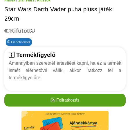
Filmek
/
Star Wars
/
Plüssök
Star Wars Darth Vader puha plüss játék
29cm
Kifutott
Eredeti termék
Termékfigyelő
Amennyiben szeretnél értesítést kapni, ha ez a termék
ismét elérhetővé válik, akkor iratkozz fel a
termékfigyelőre!
Feliratkozás