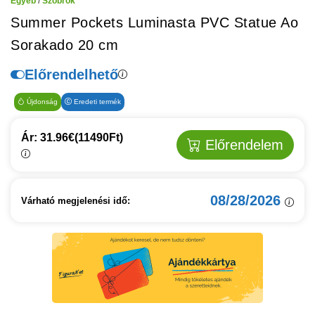
Egyéb
/
Szobrok
Summer Pockets Luminasta PVC Statue Ao
Sorakado 20 cm
Előrendelhető
Újdonság
Eredeti termék
Ár: 31.96€
(11490Ft)
Előrendelem
08/28/2026
Várható megjelenési idő: