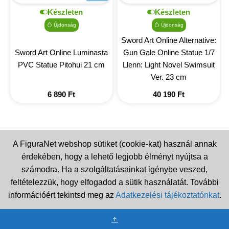
Készleten
Készleten
Újdonság
Újdonság
Sword Art Online Alternative:
Sword Art Online Luminasta
Gun Gale Online Statue 1/7
PVC Statue Pitohui 21 cm
Llenn: Light Novel Swimsuit
Ver. 23 cm
6 890
Ft
40 190
Ft
A FiguraNet webshop sütiket (cookie-kat) használ annak
érdekében, hogy a lehető legjobb élményt nyújtsa a
számodra. Ha a szolgáltatásainkat igénybe veszed,
feltételezzük, hogy elfogadod a sütik használatát. További
információért tekintsd meg az
Adatkezelési tájékoztatónkat
.