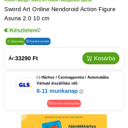
Anime / Manga
/
Sword Art Online
/
Mozgatható figurák
Sword Art Online Nendoroid Action Figure
Asuna 2.0 10 cm
Készleten
Újdonság
Eredeti termék
33290 Ft
Kosárba
Ár:
Házhoz / Csomagpontra / Automatába
Várható kiszállítási idő:
6-11 munkanap
Gondos csomagolás