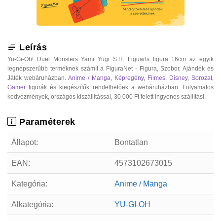
Leírás
Yu-Gi-Oh! Duel Monsters Yami Yugi S.H. Figuarts figura 16cm az egyik
legnépszerűbb terméknek számít a FiguraNet - Figura, Szobor, Ajándék és
Játék webáruházban.
Anime / Manga
,
Képregény
,
Filmes
,
Disney
,
Sorozat
,
Gamer
figurák és kiegészítők rendelhetőek a webáruházban. Folyamatos
kedvezmények, országos kiszállítással, 30 000 Ft felett ingyenes szállítás!.
Paraméterek
Állapot:
Bontatlan
EAN:
4573102673015
Kategória:
Anime / Manga
Alkategória:
YU-GI-OH