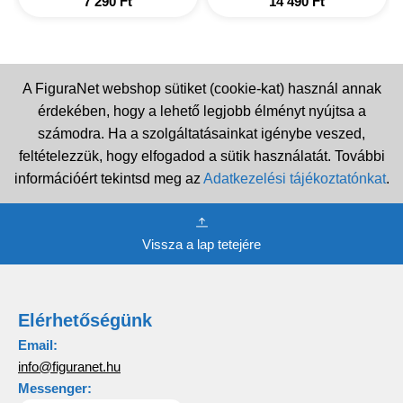
7 290
Ft
14 490
Ft
A FiguraNet webshop sütiket (cookie-kat) használ annak
érdekében, hogy a lehető legjobb élményt nyújtsa a
számodra. Ha a szolgáltatásainkat igénybe veszed,
feltételezzük, hogy elfogadod a sütik használatát. További
információért tekintsd meg az
Adatkezelési tájékoztatónkat
.
Vissza a lap tetejére
Elérhetőségünk
Email:
info@figuranet.hu
Messenger: