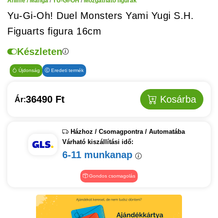
Anime / Manga
/
YU-GI-OH
/
Mozgatható figurák
Yu-Gi-Oh! Duel Monsters Yami Yugi S.H.
Figuarts figura 16cm
Készleten
Újdonság
Eredeti termék
36490 Ft
Kosárba
Ár:
Házhoz / Csomagpontra / Automatába
Várható kiszállítási idő:
6-11 munkanap
Gondos csomagolás