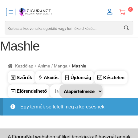
0
Mashle
Kezdőlap
Anime / Manga
Mashle
Szűrők
Akciós
Újdonság
Készleten
Előrendelhető
Egy termék se felelt meg a keresésnek.
A FiguraNet webshop sütiket (cookie-kat) használ annak