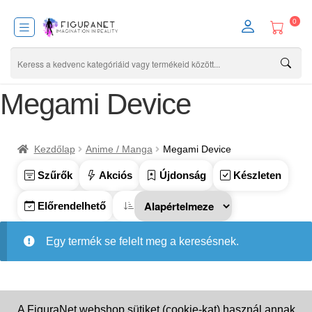
0
Megami Device
Kezdőlap
Anime / Manga
Megami Device
Szűrők
Akciós
Újdonság
Készleten
Előrendelhető
Egy termék se felelt meg a keresésnek.
A FiguraNet webshop sütiket (cookie-kat) használ annak