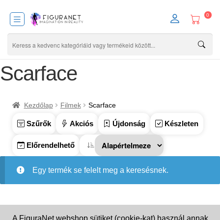
0
Scarface
Kezdőlap
Filmek
Scarface
Szűrők
Akciós
Újdonság
Készleten
Előrendelhető
Egy termék se felelt meg a keresésnek.
A FiguraNet webshop sütiket (cookie-kat) használ annak