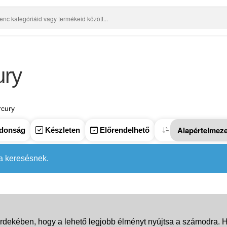
ury
rcury
donság
Készleten
Előrendelhető
 a keresésnek.
rdekében, hogy a lehető legjobb élményt nyújtsa a számodra. Ha