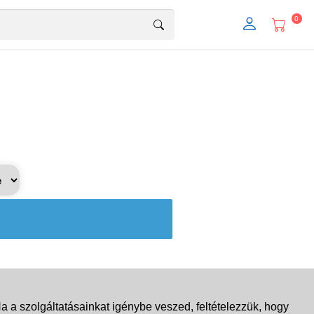
0
 a szolgáltatásainkat igénybe veszed, feltételezzük, hogy