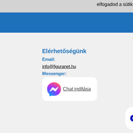
elfogadod a sütik
Elérhetőségünk
Email:
info@figuranet.hu
Messenger:
Chat indítása