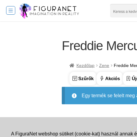
Freddie Merc
Kezdőlap
Zene
Freddie Me
Szűrők
Akciós
Új
Egy termék se felelt meg
A FiguraNet webshop sütiket (cookie-kat) használ annak é