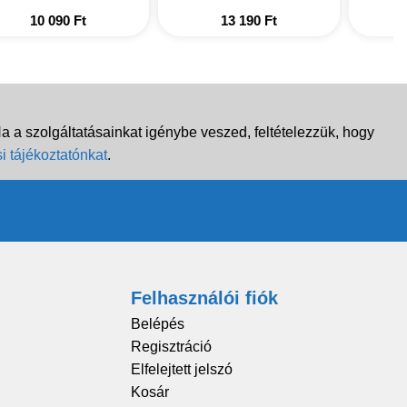
10 090
Ft
13 190
Ft
 a szolgáltatásainkat igénybe veszed, feltételezzük, hogy
i tájékoztatónkat
.
Felhasználói fiók
Belépés
Regisztráció
Elfelejtett jelszó
Kosár