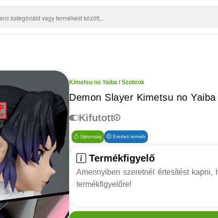
Kimetsu no Yaiba
/
Szobrok
Demon Slayer Kimetsu no Yaiba
Kifutott
Újdonság
Eredeti termék
Termékfigyelő
Amennyiben szeretnél értesítést kapni, h
termékfigyelőre!