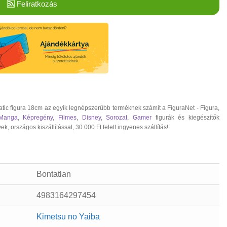
Feliratkozás
c figura 18cm az egyik legnépszerűbb terméknek számít a FiguraNet - Figura,
Manga
,
Képregény
,
Filmes
,
Disney
,
Sorozat
,
Gamer
figurák és kiegészítők
rszágos kiszállítással, 30 000 Ft felett ingyenes szállítás!.
Bontatlan
4983164297454
Kimetsu no Yaiba