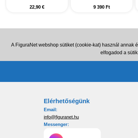
22,90
€
9 390
Ft
A FiguraNet webshop sütiket (cookie-kat) használ annak é
elfogadod a sütik
Elérhetőségünk
Email:
info@figuranet.hu
Messenger: