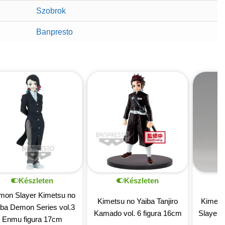
Szobrok
Banpresto
Készleten
Készleten
mon Slayer Kimetsu no
Kimetsu no Yaiba Tanjiro
Kimets
iba Demon Series vol.3
Kamado vol. 6 figura 16cm
Slayer 
Enmu figura 17cm