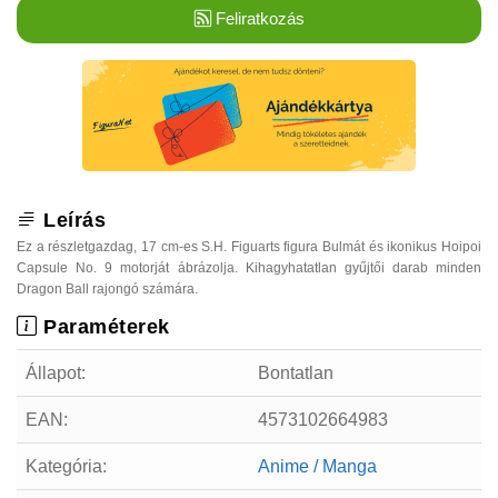
Feliratkozás
Leírás
Ez a részletgazdag, 17 cm-es S.H. Figuarts figura Bulmát és ikonikus Hoipoi
Capsule No. 9 motorját ábrázolja. Kihagyhatatlan gyűjtői darab minden
Dragon Ball rajongó számára.
Paraméterek
Állapot:
Bontatlan
EAN:
4573102664983
Kategória:
Anime / Manga